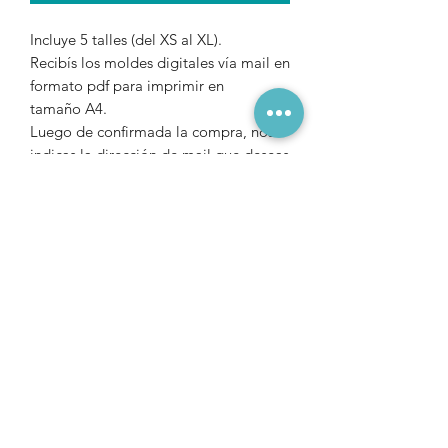
Incluye 5 talles (del XS al XL).
Recibís los moldes digitales vía mail en
formato pdf para imprimir en
tamaño A4.
Luego de confirmada la compra, nos
indicas la dirección de mail que deseas
que te enviemos el archivo.
Precios en $ Uruguayos
Para comprar desde
ARGENTINA
,
solicitar vía Wsapp (+598 98 112033)
un código QR de Mercado Pago.
Para comprar desde otros países,
puedes realizar la compra a través del
siguiente
link
www.payhip.com/indomito
.