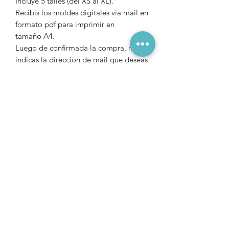
Incluye 5 talles (del XS al XL).
Recibís los moldes digitales vía mail en
formato pdf para imprimir en
tamaño A4.
Luego de confirmada la compra, nos
indicas la dirección de mail que deseas
que te enviemos el archivo.
Precios en $ Uruguayos
Para comprar desde
ARGENTINA
,
solicitar vía Wsapp (+598 98 112033)
un código QR de Mercado Pago.
Para comprar desde otros países,
puedes realizar la compra a través del
siguiente
link
www.payhip.com/indomito
.