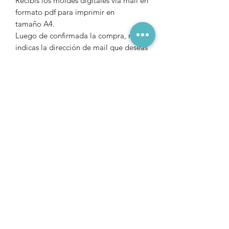
Recibís los moldes digitales vía mail en
formato pdf para imprimir en
tamaño A4.
Luego de confirmada la compra, nos
indicas la dirección de mail que deseas
que te enviemos el archivo.
Precios en $ Uruguayos
Para comprar desde
ARGENTINA
,
solicitar vía Wsapp (+598 98 112033)
un código QR de Mercado Pago.
Para comprar desde otros países,
puedes realizar la compra a través del
siguiente
link
www.payhip.com/indomito
.