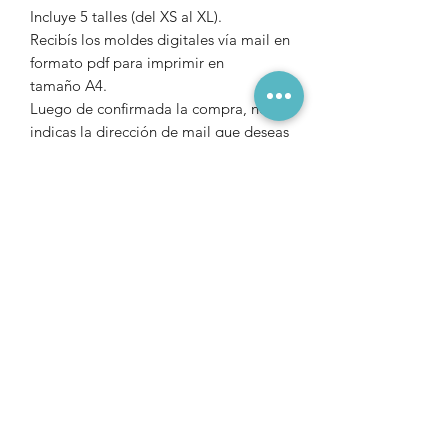
Incluye 5 talles (del XS al XL).
Recibís los moldes digitales vía mail en
formato pdf para imprimir en
tamaño A4.
Luego de confirmada la compra, nos
indicas la dirección de mail que deseas
que te enviemos el archivo.
Precios en $ Uruguayos
Para comprar desde
ARGENTINA
,
solicitar vía Wsapp (+598 98 112033)
un código QR de Mercado Pago.
Para comprar desde otros países,
puedes realizar la compra a través del
siguiente
link
www.payhip.com/indomito
.